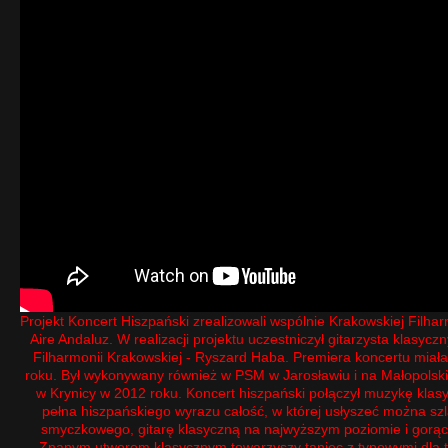
Projekt Koncert Hiszpański zrealizowali wspólnie Krakowskiej Filharm
Aire Andaluz. W realizacji projektu uczestniczył gitarzysta klasycz
Filharmonii Krakowskiej - Ryszard Haba. Premiera koncertu miał
roku. Był wykonywany również w PSM w Jarosławiu i na Małopolsk
w Krynicy w 2012 roku. Koncert hiszpański połączył muzykę klas
pełna hiszpańskiego wyrazu całość, w której usłyszeć można sz
smyczkowego, gitarę klasyczną na najwyższym poziomie i gorąc
Znanym utworom klasycznym towarzyszy taniec z typowymi dla tej