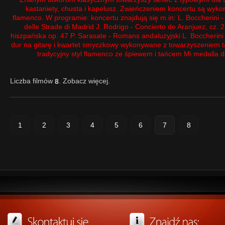
kastaniety, chusta i kapelusz. Zwieńczeniem koncertu są wyk
flamenco. W programie: koncertu znajdują się m.in: L. Boccherini 
delle Strade di Madrid J. Rodrigo - Concierto de Aranjuez, cz. 2 
hiszpańska op. 47 P. Sarasate - Romans andaluzyjski L. Boccherini
dur na gitarę i kwartet smyczkowy wykonywane z towarzyszeniem ta
tradycyjny styl flamenco ze śpiewem i tańcem Mi medalla de
Liczba filmów
. Zobacz więcej.
8
1
2
3
4
5
6
7
8